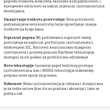
pogledu troškova, kvaliteta, ekološke kompatibilnosti i
energetske održivosti sa našim mjernim instrumentima
decenijama.
Smanjivanje troškova proizvodnje:
Veća preciznosti
podrazumjeva veću kontrolui bolje upravljanje, manje
troškove na kraju dana.
Sigurnost pogona:
Mi podržavamo sigurnost vašeg
postrojenja sa najširim portfolijom instrumenata s
odobrenjem SIL. Koristeći kontinuiranu dijagnozu
instrumenta i procesa pomoću Hartbeat tehnologije,
dostupni su svi podaci za prediktivno održavanje.
Nove tehnologije:
Inovacije poput bežičnog pristupa
instrumentima, kao i 80GHz tehnologija olakšavaju
potpuno nove opcije za procese.
Robusnost
: Naša instrumentacija je robusna i dizajnirana
je za teške uslove (kao što su prašina i abrazija) i lako se
pušta u rad.