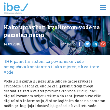
Tog
nav
Kako upravljati kvalitetom vode na
pametan način
14.09.2018.
Podijeli:
E+H pametni sistem za površinske vode
omogućava konstantno i lako mjerenje kvalitete
vode
Voda u rijekama ili jezerima lako se može izvući iz
ravnoteže. Sezonski, ekološki i ljudski uticaji mogu
destabilizirati kvalitet površinskih voda. Budući da u
digitalizovanom svijetu težimo da zahtijevamo sve više
digitalnih informacija, čini se logičnim da se na pametan
način prikupljaju i dostavljaju podaci o kvalitetu vode.