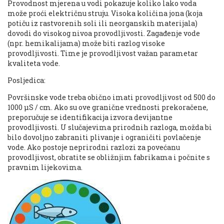
Provodnost mjerena u vodi pokazuje koliko lako voda
može proći električnu struju. Visoka količina jona (koja
potiču iz rastvorenih soli ili neorganskih materijala)
dovodi do visokog nivoa provodljivosti. Zagađenje vode
(npr. hemikalijama) može biti razlog visoke
provodljivosti. Time je provodljivost važan parametar
kvaliteta vode.
Posljedica:
Površinske vode treba obično imati provodljivost od 500 do
1000 μS / cm. Ako su ove granične vrednosti prekoračene,
preporučuje se identifikacija izvora devijantne
provodljivosti. U slučajevima prirodnih razloga, možda bi
bilo dovoljno zabraniti plivanje i ograničiti povlačenje
vode. Ako postoje neprirodni razlozi za povećanu
provodljivost, obratite se obližnjim fabrikama i počnite s
pravnim lijekovima.