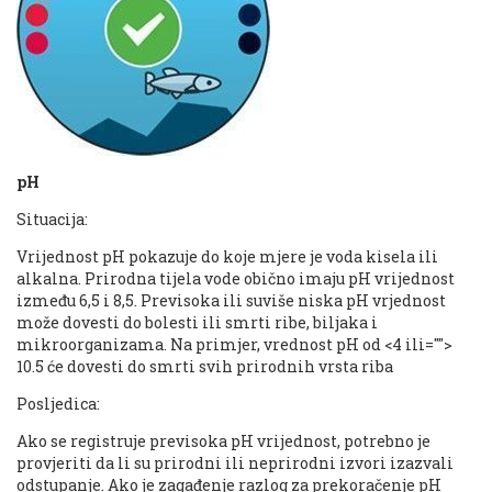
pH
Situacija:
Vrijednost pH pokazuje do koje mjere je voda kisela ili
alkalna. Prirodna tijela vode obično imaju pH vrijednost
između 6,5 i 8,5. Previsoka ili suviše niska pH vrjednost
može dovesti do bolesti ili smrti ribe, biljaka i
mikroorganizama. Na primjer, vrednost pH od <4 ili="">
10.5 će dovesti do smrti svih prirodnih vrsta riba
Posljedica:
Ako se registruje previsoka pH vrijednost, potrebno je
provjeriti da li su prirodni ili neprirodni izvori izazvali
odstupanje. Ako je zagađenje razlog za prekoračenje pH