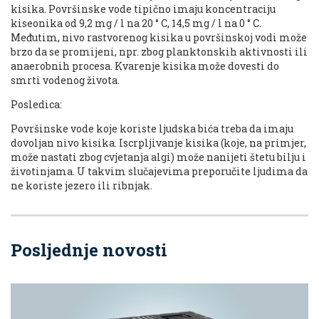
kisika. Površinske vode tipično imaju koncentraciju
kiseonika od 9,2 mg / l na 20 ° C, 14,5 mg / l na 0 ° C.
Međutim, nivo rastvorenog kisika u površinskoj vodi može
brzo da se promijeni, npr. zbog planktonskih aktivnosti ili
anaerobnih procesa. Kvarenje kisika može dovesti do
smrti vodenog života.
Posledica:
Površinske vode koje koriste ljudska bića treba da imaju
dovoljan nivo kisika. Iscrpljivanje kisika (koje, na primjer,
može nastati zbog cvjetanja algi) može nanijeti štetu bilju i
životinjama. U takvim slučajevima preporučite ljudima da
ne koriste jezero ili ribnjak.
Posljednje novosti