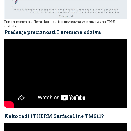
Primjer mjerenja u Hemijskoj industriji (invazivna vs neinvazivna TM611
metoda)
Pređenje preciznosti I vremena odziva
Kako radi iTHERM SurfaceLine TM611?