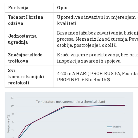
Funkcija
Opis
Tačnost I brzina
Uporediva s invazivnim mjerenjem 
odziva
kvaliteti.
Brza montaža bez zavarivanja, bušenj
Jednostavna
procesa. Nema rizika od curenja. Pov
ugradnja
osoblje, postrojenje i okoliš.
Značajne uštede
Kraće vrijeme projektovanja, bez pri
troškova
inspekcija zavarenih spojeva.
Svi
4-20 mA HART, PROFIBUS PA, Foundat
komunikacijski
PROFINET + Bluetooth®.
protokoli