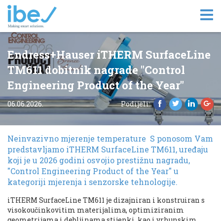
Tog
nav
Endress+Hauser iTHERM SurfaceLine
TM611 dobitnik nagrade "Control
Engineering Product of the Year"
06.06.2026.
Podijeli:
Neinvazivno mjerenje temperature S ponosom Vam
predstavljamo iTHERM SurfaceLine TM611, uređaju
koji je u 2026 godini osvojio prestižnu nagradu,
"Control Engineering Product of the Year" u
kategoriji mjerenja i senzorske tehnologije.
iTHERM SurfaceLine TM611 je dizajniran i konstruiran s
visokoučinkovitim materijalima, optimiziranim
geometrijama i debljinama stijenki, kao i vrhunskim