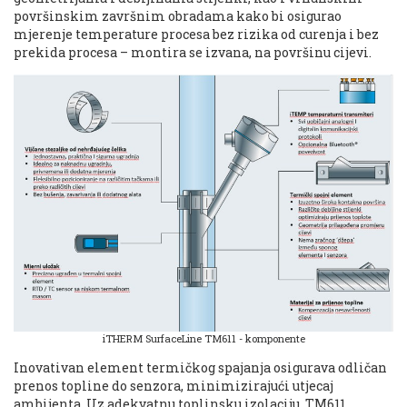
površinskim završnim obradama kako bi osigurao
mjerenje temperature procesa bez rizika od curenja i bez
prekida procesa – montira se izvana, na površinu cijevi.
iTHERM SurfaceLine TM611 - komponente
Inovativan element termičkog spajanja osigurava odličan
prenos topline do senzora, minimizirajući utjecaj
ambijenta. Uz adekvatnu toplinsku izolaciju, TM611