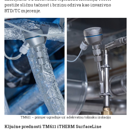
postiže sličnu tačnost i brzinu odziva kao invazivno
RTD/TC mjerenje.
TM611 – primjer ugradnje uz adekvatnu tolinsku izolaciju
Ključne prednosti TM611 iTHERM SurfaceLine