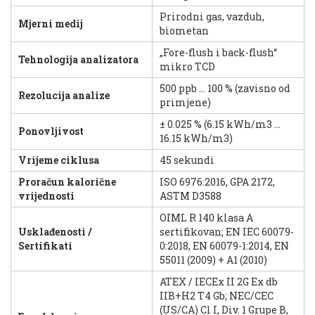
Prirodni gas, vazduh,
Mjerni medij
biometan
„Fore-flush i back-flush“
Tehnologija analizatora
mikro TCD
500 ppb ... 100 % (zavisno od
Rezolucija analize
primjene)
± 0.025 % (6.15 kWh/m3 ...
Ponovljivost
16.15 kWh/m3)
Vrijeme ciklusa
45 sekundi
Proračun kalorične
ISO 6976:2016, GPA 2172,
vrijednosti
ASTM D3588
OIML R 140 klasa A
Usklađenosti /
sertifikovan; EN IEC 60079-
Sertifikati
0:2018, EN 60079-1:2014, EN
55011 (2009) + A1 (2010)
ATEX / IECEx II 2G Ex db
IIB+H2 T4 Gb; NEC/CEC
(US/CA) Cl I, Div. 1 Grupe B,