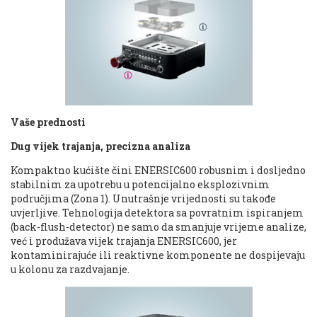
Vaše prednosti
Dug vijek trajanja, precizna analiza
Kompaktno kućište čini ENERSIC600 robusnim i dosljedno
stabilnim za upotrebu u potencijalno eksplozivnim
područjima (Zona 1). Unutrašnje vrijednosti su takođe
uvjerljive. Tehnologija detektora sa povratnim ispiranjem
(back-flush-detector) ne samo da smanjuje vrijeme analize,
već i produžava vijek trajanja ENERSIC600, jer
kontaminirajuće ili reaktivne komponente ne dospijevaju
u kolonu za razdvajanje.