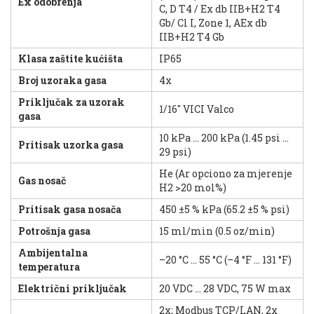
Ex odobrenja
C, D T4 / Ex db IIB+H2 T4
Gb/ Cl I, Zone 1, AEx db
IIB+H2 T4 Gb
Klasa zaštite kućišta
IP65
Broj uzoraka gasa
4x
Priključak za uzorak
1/16" VICI Valco
gasa
10 kPa ... 200 kPa (1.45 psi ...
Pritisak uzorka gasa
29 psi)
He (Ar opciono za mjerenje
Gas nosač
H2 >20 mol%)
Pritisak gasa nosača
450 ±5 % kPa (65.2 ±5 % psi)
Potrošnja gasa
15 ml/min (0.5 oz/min)
Ambijentalna
–20 °C ... 55 °C (–4 °F ... 131 °F)
temperatura
Električni priključak
20 VDC ... 28 VDC, 75 W max
2x; Modbus TCP/LAN, 2x