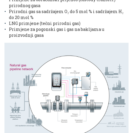
prirodnog gasa
Prirodni gas sa sadržajem O₂ do 5 mol % i sadržajem H₂
do 20 mol %
LNG primjene (tečni prirodni gas)
Primjene za pogonski gas i gas na bakljama u
proizvodnji gasa