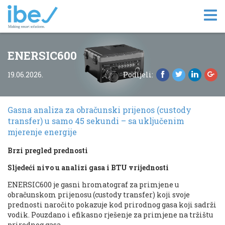
Tog
nav
ENERSIC600
19.06.2026.
Podijeli:
Gasna analiza za obračunski prijenos (custody
transfer) u samo 45 sekundi – sa uključenim
mjerenje energije
Brzi pregled prednosti
Sljedeći nivo u analizi gasa i BTU vrijednosti
ENERSIC600 je gasni hromatograf za primjene u
obračunskom prijenosu (custody transfer) koji svoje
prednosti naročito pokazuje kod prirodnog gasa koji sadrži
vodik. Pouzdano i efikasno rješenje za primjene na tržištu
prirodnog gasa.