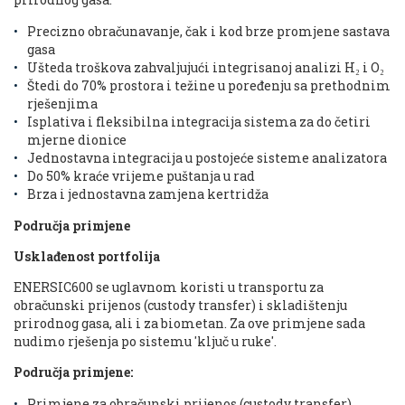
Precizno obračunavanje, čak i kod brze promjene sastava
gasa
Ušteda troškova zahvaljujući integrisanoj analizi H₂ i O₂
Štedi do 70% prostora i težine u poređenju sa prethodnim
rješenjima
Isplativa i fleksibilna integracija sistema za do četiri
mjerne dionice
Jednostavna integracija u postojeće sisteme analizatora
Do 50% kraće vrijeme puštanja u rad
Brza i jednostavna zamjena kertridža
Područja primjene
Usklađenost portfolija
ENERSIC600 se uglavnom koristi u transportu za
obračunski prijenos (custody transfer) i skladištenju
prirodnog gasa, ali i za biometan. Za ove primjene sada
nudimo rješenja po sistemu 'ključ u ruke'.
Područja primjene:
Primjene za obračunski prijenos (custody transfer)