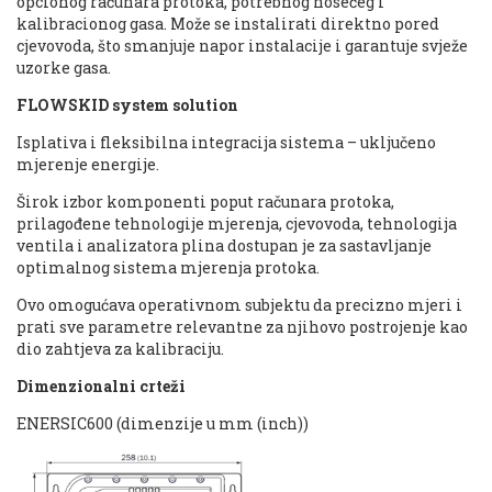
opcionog računara protoka, potrebnog nosećeg i
kalibracionog gasa. Može se instalirati direktno pored
cjevovoda, što smanjuje napor instalacije i garantuje svježe
uzorke gasa.
FLOWSKID system solution
Isplativa i fleksibilna integracija sistema – uključeno
mjerenje energije.
Širok izbor komponenti poput računara protoka,
prilagođene tehnologije mjerenja, cjevovoda, tehnologija
ventila i analizatora plina dostupan je za sastavljanje
optimalnog sistema mjerenja protoka.
Ovo omogućava operativnom subjektu da precizno mjeri i
prati sve parametre relevantne za njihovo postrojenje kao
dio zahtjeva za kalibraciju.
Dimenzionalni crteži
ENERSIC600 (dimenzije u mm (inch))