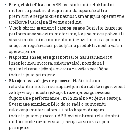
Energetski efikasan:
ABB-ovi sinhroni reluktantni
motori su posebno dizajnirani da isporuče ultra-
premium energetsku efikasnost, smanjujući operativne
troškove i uticaj na životnu sredinu.
Visok obrtni moment i raspon snage:
Doživite izuzetne
performanse sa ovim motorima, koji se mogu pohvaliti
visokim obrtnim momentom i izuzetnom rasponom
snage, omogućavajući poboljšanu produktivnost u vašim
operacijama.
Napredni inženjering:
Iskoristite našu stručnost u
inženjeringu motora, osiguravajući pouzdana i
optimizirana rješenja motora za vaše specifične
industrijske primjene.
Skrojeni za zahtjevne procese
: Naši sinhroni
reluktantni motori su napravljeni da izdrže rigoroznost
zahtjevnog industrijskog okruženja, osiguravajući
dugotrajne performanse i minimalno vrijeme zastoja.
Svestrane primjene:
Bilo da se radi o pumpanju,
rukovanju materijalom ili bilo kojem drugom
industrijskom procesu, ABB-ovi sinhroni reluktantni
motori nude raznovrsna rješenja za širok raspon
primjena.