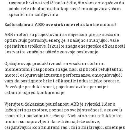
raspona brzina i veličina kućišta, što vam omogućava da
odaberete idealan motor koji savršeno odgovara vašim
specifičnim zahtjevima.
Zašto odabrati ABB-ove sinkrone reluktantne motore?
ABB motori su projektovani sa najvećom preciznošću da
optimizuju potrošnju energije, značajno smanjujući vaše
operativne troškove. Iskusite snagu energetske efikasnosti
i ostvarite značajne uštede za svoje poslovanje.
Ojačajte svoju produktivnost: sa visokim obrtnim
momentom i rasponom snage, naši sinhroni reluktantni
motori osiguravaju izuzetne performanse, omogućavajući
vam da postignete brže i efikasnije industrijske procese.
Povećajte produktivnost, pojednostavite operacije i
ostanite ispred konkurencije.
Vjerujte u dokazanu pouzdanost: ABB je svjetski lider u
inženjeringu motora, poznat po svojoj stručnosti u razvoju
robusnih i pouzdanih rješenja. Naši sinhroni reluktantni
motori su napravljeni da izdrže najteže uslove,
osiguravajući kontinuirani rad i minimizirajući smetnje u