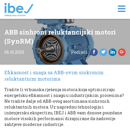
Tog
nav
ABB sinhroni reluktancijski motori
(SynRM)
06.10.2023.
Podijeli:
Efikasnost i snaga sa ABB-ovim sinkronim
reluktantnim motorima
Tražite li vrhunska rješenja motora koja optimiziraju
energetsku efikasnost i snagu u industrijskim procesima?
Ne tražite dalje od ABB-ovog asortimana sinhronih
reluktantnih motora. Uz naprednu tehnologiju i
inženjersku ekspertizu, IBEJ i ABB vam donose pouzdane
motore visokih performansi dizajnirane da zadovolje
zahtjeve moderne industrije.