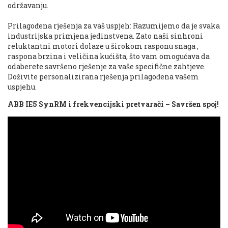
održavanju.
Prilagođena rješenja za vaš uspjeh: Razumijemo da je svaka
industrijska primjena jedinstvena. Zato naši sinhroni
reluktantni motori dolaze u širokom rasponu snaga ,
raspona brzina i veličina kućišta, što vam omogućava da
odaberete savršeno rješenje za vaše specifične zahtjeve.
Doživite personalizirana rješenja prilagođena vašem
uspjehu.
ABB IE5 SynRM i frekvencijski pretvarači – Savršen spoj!