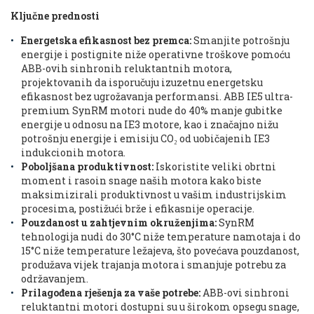
Ključne prednosti
Energetska efikasnost bez premca:
Smanjite potrošnju
energije i postignite niže operativne troškove pomoću
ABB-ovih sinhronih reluktantnih motora,
projektovanih da isporučuju izuzetnu energetsku
efikasnost bez ugrožavanja performansi. ABB IE5 ultra-
premium SynRM motori nude do 40% manje gubitke
energije u odnosu na IE3 motore, kao i značajno nižu
potrošnju energije i emisiju CO₂ od uobičajenih IE3
indukcionih motora.
Poboljšana produktivnost:
Iskoristite veliki obrtni
moment i rasoin snage naših motora kako biste
maksimizirali produktivnost u vašim industrijskim
procesima, postižući brže i efikasnije operacije.
Pouzdanost u zahtjevnim okruženjima:
SynRM
tehnologija nudi do 30°C niže temperature namotaja i do
15°C niže temperature ležajeva, što povećava pouzdanost,
produžava vijek trajanja motora i smanjuje potrebu za
održavanjem.
Prilagođena rješenja za vaše potrebe:
ABB-ovi sinhroni
reluktantni motori dostupni su u širokom opsegu snage,