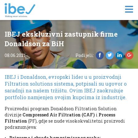
Tog
nav
IBEJ ekskluzivni zastupnik firme
Donaldson za BiH
08.06.2021.
Podijeli:
IBEJ i Donaldson, evropski lider u u proizvodnji
Filtration solutions sistema, potpisali su ugovor o
saradnji na našem tržištu. Ovim IBEJ zaokružuje
portfolio namjenjen svojim kupcima iz industrije.
Proizvodni program Donaldson Filtration Solution
divizije
Compressed Air Filtration (CAF)
i
Process
Filtration
(PF), gdje se nude visokokvalitetni proizvodi
podrazumjeva:
Priprema i obrada komprimiranog zraka: