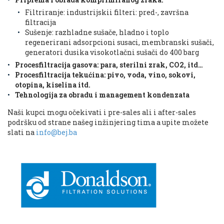
Filtriranje: industrijskii filteri: pred-, završna
filtracija
Sušenje: razhladne sušače, hladno i toplo
regenerirani adsorpcioni susaci, membranski sušači,
generatori dusika visokotlačni sušači do 400 barg
Procesfiltracija gasova: para, sterilni zrak, CO2, itd…
Procesfiltracija tekućina: pivo, voda, vino, sokovi,
otopina, kiselina itd.
Tehnologija za obradu i management kondenzata
Naši kupci mogu očekivati i pre-sales ali i after-sales
podršku od strane našeg inžinjering tima a upite možete
slati na
info@bej.ba