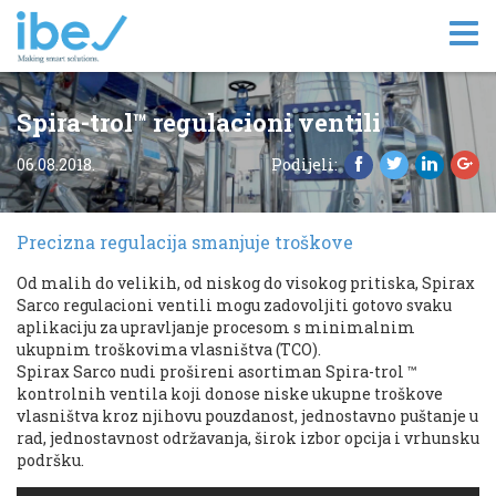
Tog
nav
Spira-trol™ regulacioni ventili
06.08.2018.
Podijeli:
Precizna regulacija smanjuje troškove
Od malih do velikih, od niskog do visokog pritiska, Spirax
Sarco regulacioni ventili mogu zadovoljiti gotovo svaku
aplikaciju za upravljanje procesom s minimalnim
ukupnim troškovima vlasništva (TCO).
Spirax Sarco nudi prošireni asortiman Spira-trol ™
kontrolnih ventila koji donose niske ukupne troškove
vlasništva kroz njihovu pouzdanost, jednostavno puštanje u
rad, jednostavnost održavanja, širok izbor opcija i vrhunsku
podršku.